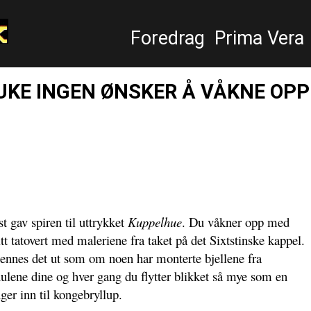
Foredrag
Prima Vera
UKE INGEN ØNSKER Å VÅKNE OPP
t gav spiren til uttrykket
Kuppelhue
. Du våkner opp med
itt tatovert med maleriene fra taket på det Sixtstinske kappel.
kjennes det ut som om noen har monterte bjellene fra
hulene dine og hver gang du flytter blikket så mye som en
ger inn til kongebryllup.