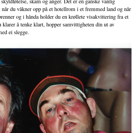
skyldfølelse, skam og anger. Det er en ganske vanlig
lt når du våkner opp på et hotellrom i et fremmed land og når
renner og i hånda holder du en krøllete visakvittering fra et
klarer å tenke klart, hopper samvittigheten din ut av
med ei slegge.