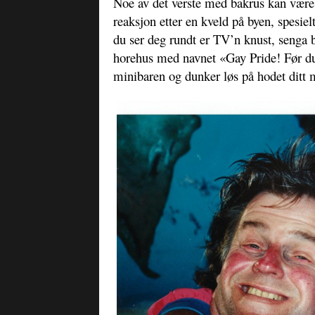
Noe av det verste med bakrus kan være 
reaksjon etter en kveld på byen, spesie
du ser deg rundt er TV’n knust, senga b
horehus med navnet «Gay Pride! Før du 
minibaren og dunker løs på hodet ditt 