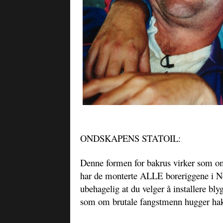
ONDSKAPENS STATOIL:
Denne formen for bakrus virker som o
har de monterte ALLE boreriggene i No
ubehagelig at du velger å installere bly
som om brutale fangstmenn hugger ha