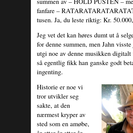
summen av – HOLD PUSTEN – mens 
fanfare – RATARATARATARATATA
tusen. Ja, du leste riktig: Kr. 50.000
Jeg vet det kan høres dumt ut å selge
for denne summen, men Jahn visste 
utgi noe av denne musikken digitalt
så egentlig fikk han ganske godt beta
ingenting.
Historie er noe vi
tror utvikler seg
sakte, at den
nærmest kryper av
sted som en amøbe,
år etter år etter år