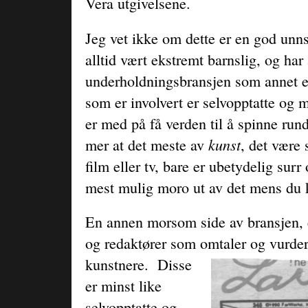
Vera utgivelsene.
Jeg vet ikke om dette er en god unn
alltid vært ekstremt barnslig, og har 
underholdningsbransjen som annet en
som er involvert er selvopptatte og m
er med på få verden til å spinne run
kunst
mer at det meste av
, det være 
film eller tv, bare er ubetydelig surr 
mest mulig moro ut av det mens du 
En annen morsom side av bransjen, e
og redaktører som omtaler og vurdere
kunstnere.
Disse
er minst like
selvopptatte og