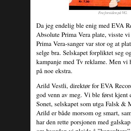
Fra forsiden på VG.
Da jeg endelig ble enig med EVA R
Absolute Prima Vera plate, visste vi 
Prima Vera-sanger var stor og at plat
selge bra. Selskapet forpliktet seg og
kampanje med
Tv reklame. Men vi ha
på noe ekstra.
Arild Vestli, direktør for EVA Recor
god venn av meg. Vi ble først kjent 
Sonet, selskapet som utga Falsk & 
Arild er både morsom og smart, sa
har den rette porsjonen med galskap
om hvordan vi pleide å ”konsultere”