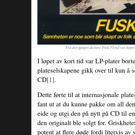
Fra den gangen da bare Pink Floyd var hippe
I løpet av kort tid var LP-plater bort
plateselskapene gikk over til kun å 
CD
[1]
.
Dette førte til at internasjonale pl
fant ut at du kunne pakke om all d
eide og utgi den på nytt på CD til e
den originalt ble solgt for. Griskhete
potent at flere døde fordi litervis av 