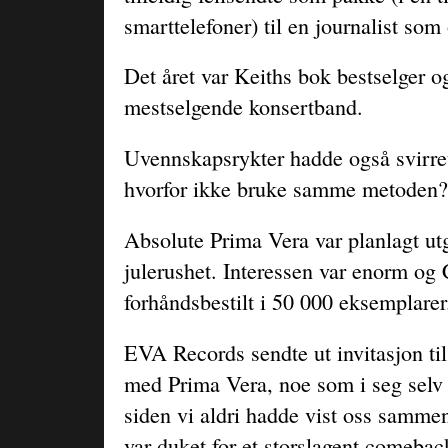
smarttelefoner) til en journalist so
Det året var Keiths bok bestselger 
mestselgende konsertband.
Uvennskapsrykter hadde også svirre
hvorfor ikke bruke samme metoden
Absolute Prima Vera var planlagt utgi
julerushet. Interessen var enorm og
forhåndsbestilt i 50 000 eksemplarer
EVA Records sendte ut invitasjon ti
med Prima Vera, noe som i seg selv 
siden vi aldri hadde vist oss sammen
var duket for et storslagent comebac