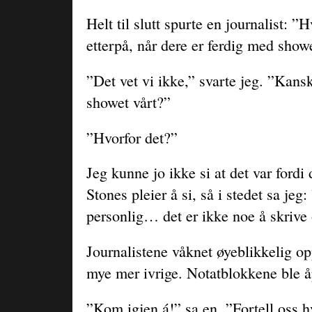
Helt til slutt spurte en journalist: ”
etterpå, når dere er ferdig med show
”Det vet vi ikke,” svarte jeg. ”Kanskj
showet vårt?”
”Hvorfor det?”
Jeg kunne jo ikke si at det var fordi
Stones pleier å si, så i stedet sa jeg:
personlig… det er ikke noe å skrive
Journalistene våknet øyeblikkelig op
mye mer ivrige. Notatblokkene ble å
”Kom igjen á!” sa en. ”Fortell oss h