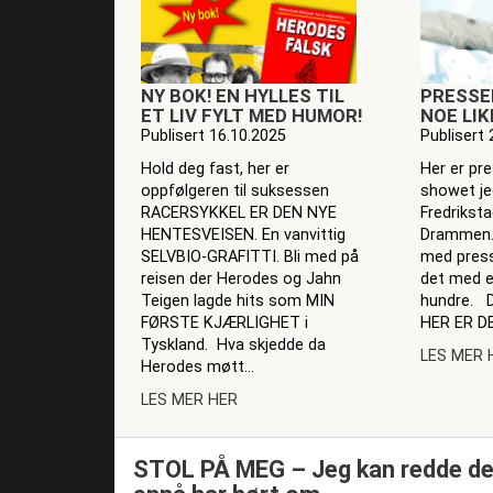
NY BOK! EN HYLLES TIL
PRESSE
ET LIV FYLT MED HUMOR!
NOE LI
Publisert 16.10.2025
Publisert 
Hold deg fast, her er
Her er pre
oppfølgeren til suksessen
showet je
RACERSYKKEL ER DEN NYE
Fredrikst
HENTESVEISEN. En vanvittig
Drammen.
SELVBIO-GRAFITTI. Bli med på
med press
reisen der Herodes og Jahn
det med en
Teigen lagde hits som MIN
hundre. Det
FØRSTE KJÆRLIGHET i
HER ER DE
Tyskland. Hva skjedde da
LES MER 
Herodes møtt...
LES MER HER
STOL PÅ MEG – Jeg kan redde deg 