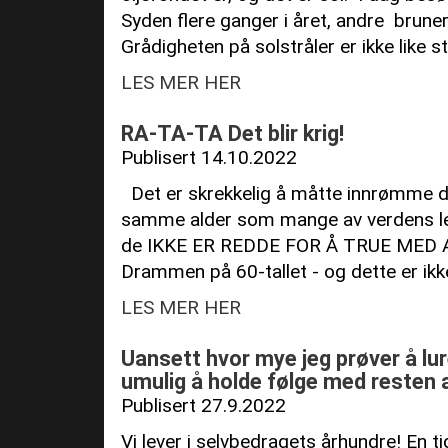
Syden flere ganger i året, andre bruner
Grådigheten på solstråler er ikke like s
LES MER HER
RA-TA-TA Det blir krig!
Publisert 14.10.2022
Det er skrekkelig å måtte innrømme d
samme alder som mange av verdens led
de IKKE ER REDDE FOR Å TRUE MED A
Drammen på 60-tallet - og dette er ikke t
LES MER HER
Uansett hvor mye jeg prøver å lur
umulig å holde følge med resten 
Publisert 27.9.2022
Vi lever i selvbedragets århundre! En ti