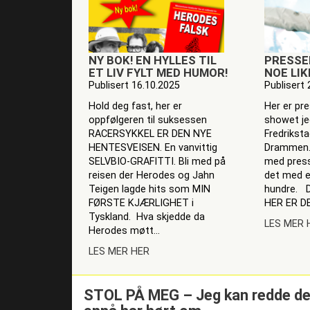
NY BOK! EN HYLLES TIL
PRESSE
ET LIV FYLT MED HUMOR!
NOE LI
Publisert 16.10.2025
Publisert 
Hold deg fast, her er
Her er pre
oppfølgeren til suksessen
showet je
RACERSYKKEL ER DEN NYE
Fredrikst
HENTESVEISEN. En vanvittig
Drammen.
SELVBIO-GRAFITTI. Bli med på
med press
reisen der Herodes og Jahn
det med en
Teigen lagde hits som MIN
hundre. Det
FØRSTE KJÆRLIGHET i
HER ER DE
Tyskland. Hva skjedde da
LES MER 
Herodes møtt...
LES MER HER
STOL PÅ MEG – Jeg kan redde deg 