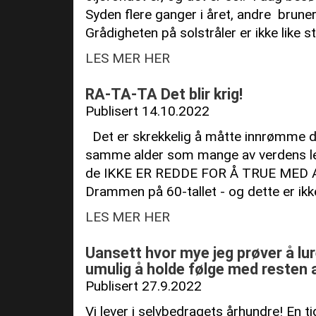
Syden flere ganger i året, andre bruner
Grådigheten på solstråler er ikke like s
LES MER HER
RA-TA-TA Det blir krig!
Publisert 14.10.2022
Det er skrekkelig å måtte innrømme d
samme alder som mange av verdens led
de IKKE ER REDDE FOR Å TRUE MED A
Drammen på 60-tallet - og dette er ikke t
LES MER HER
Uansett hvor mye jeg prøver å lur
umulig å holde følge med resten 
Publisert 27.9.2022
Vi lever i selvbedragets århundre! En ti